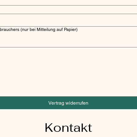
brauchers (nur bei Mitteilung auf Papier)
ist eine Maus oder ein Tastaturfeld erforderlich. Für Barrierefreiheit über die Tastatur, wähle „
Vertrag widerrufen
Kontakt