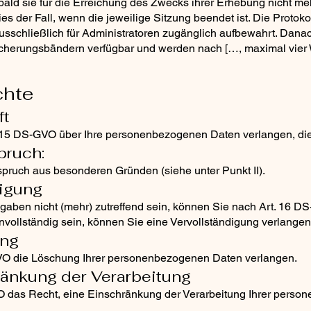
ald sie für die Erreichung des Zwecks ihrer Erhebung nicht mehr
dies der Fall, wenn die jeweilige Sitzung beendet ist. Die Proto
usschließlich für Administratoren zugänglich aufbewahrt. Danach
icherungsbändern verfügbar und werden nach […, maximal vier 
chte
ft
 15 DS-GVO über Ihre personenbezogenen Daten verlangen, die 
pruch:
pruch aus besonderen Gründen (siehe unter Punkt II).
tigung
ngaben nicht (mehr) zutreffend sein, können Sie nach Art. 16 D
unvollständig sein, können Sie eine Vervollständigung verlangen
ung
VO die Löschung Ihrer personenbezogenen Daten verlangen.
ränkung der Verarbeitung
 das Recht, eine Einschränkung der Verarbeitung Ihrer pers