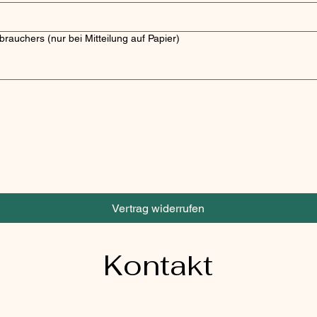
brauchers (nur bei Mitteilung auf Papier)
ist eine Maus oder ein Tastaturfeld erforderlich. Für Barrierefreiheit über die Tastatur, wähle „
Vertrag widerrufen
Kontakt